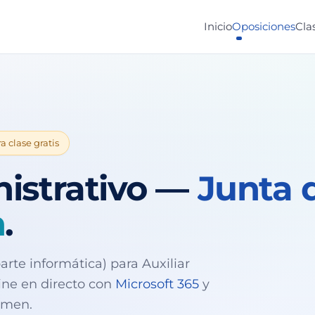
Inicio
Oposiciones
Cla
a clase gratis
nistrativo —
Junta 
n
.
rte informática) para Auxiliar
line en directo con
Microsoft 365
y
amen.