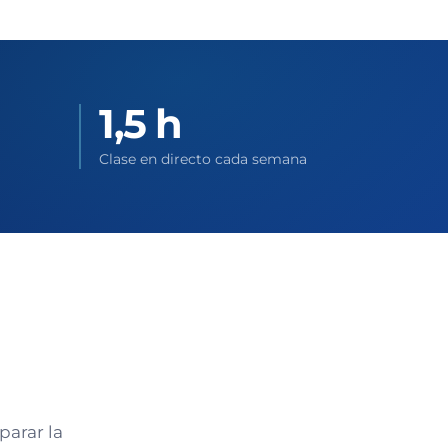
1,5 h
Clase en directo cada semana
parar la