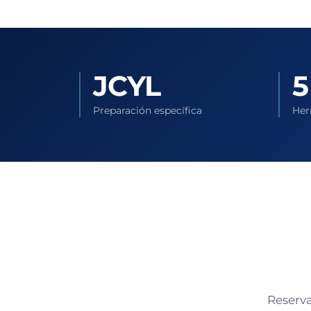
JCYL
5
Preparación específica
Her
Reserva